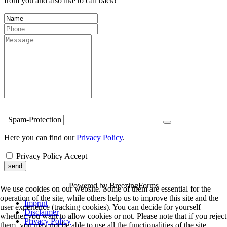
from you and also like to call back!
Spam-Protection
Here you can find our
Privacy Policy
.
Privacy Policy Accept
send
Powered by BreezingForms
We use cookies on our website. Some of them are essential for the
operation of the site, while others help us to improve this site and the
Imprint
user experience (tracking cookies). You can decide for yourself
Disclaimer
whether you want to allow cookies or not. Please note that if you reject
Privacy Policy
them, you may not be able to use all the functionalities of the site.