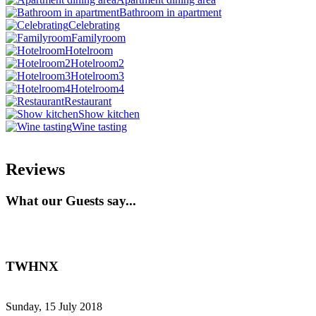
Bathroom in apartment
Celebrating
Familyroom
Hotelroom
Hotelroom2
Hotelroom3
Hotelroom4
Restaurant
Show kitchen
Wine tasting
Reviews
What our Guests say...
TWHNX
Sunday, 15 July 2018