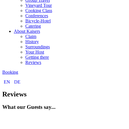
Group Travel
Vineyard Tour
Cooking Class
Conferences
Bicycle-Hotel
Catering
About Kaisers
Claim
History
Surroundings
Your Host
Getting there
Reviews
Booking
EN
DE
Reviews
What our Guests say...