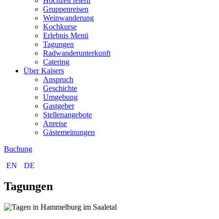
Hochzeit feiern
Gruppenreisen
Weinwanderung
Kochkurse
Erlebnis Menü
Tagungen
Radwanderunterkunft
Catering
Über Kaisers
Anspruch
Geschichte
Umgebung
Gastgeber
Stellenangebote
Anreise
Gästemeinungen
Buchung
EN
DE
Tagungen