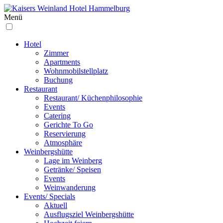
Menü
Hotel
Zimmer
Apartments
Wohnmobilstellplatz
Buchung
Restaurant
Restaurant/ Küchenphilosophie
Events
Catering
Gerichte To Go
Reservierung
Atmosphäre
Weinbergs­hütte
Lage im Weinberg
Getränke/ Speisen
Events
Weinwanderung
Events/ Specials
Aktuell
Ausflugsziel Weinbergshütte