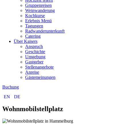
Hochzeit feiern
Gruppenreisen
Weinwanderung
Kochkurse
Erlebnis Menü
Tagungen
Radwanderunterkunft
Catering
Über Kaisers
Anspruch
Geschichte
Umgebung
Gastgeber
Stellenangebote
Anreise
Gästemeinungen
Buchung
EN
DE
Wohnmobil­stellplatz