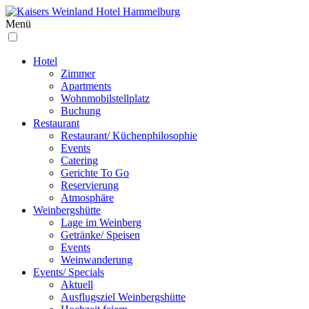
Menü
Hotel
Zimmer
Apartments
Wohnmobilstellplatz
Buchung
Restaurant
Restaurant/ Küchenphilosophie
Events
Catering
Gerichte To Go
Reservierung
Atmosphäre
Weinbergs­hütte
Lage im Weinberg
Getränke/ Speisen
Events
Weinwanderung
Events/ Specials
Aktuell
Ausflugsziel Weinbergshütte