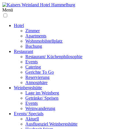
Menü
Hotel
Zimmer
Apartments
Wohnmobilstellplatz
Buchung
Restaurant
Restaurant/ Küchenphilosophie
Events
Catering
Gerichte To Go
Reservierung
Atmosphäre
Weinbergs­hütte
Lage im Weinberg
Getränke/ Speisen
Events
Weinwanderung
Events/ Specials
Aktuell
Ausflugsziel Weinbergshütte