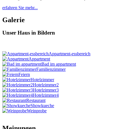
erfahren Sie mehr...
Galerie
Unser Haus in Bildern
Appartment-essbereich
Appartment
Bad im appartment
Familienzimmer
Feiern
Hotelzimmer
Hotelzimmer2
Hotelzimmer3
Hotelzimmer4
Restaurant
Showkueche
Weinprobe
Meinungen