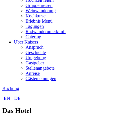
Hochzeit feiern
Gruppenreisen
Weinwanderung
Kochkurse
Erlebnis Menü
Tagungen
Radwanderunterkunft
Catering
Über Kaisers
Anspruch
Geschichte
Umgebung
Gastgeber
Stellenangebote
Anreise
Gästemeinungen
Buchung
EN
DE
Das Hotel